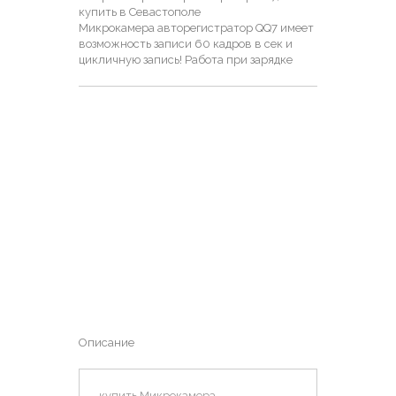
купить в Севастополе
Микрокамера авторегистратор QQ7 имеет
возможность записи 60 кадров в сек и
цикличную запись! Работа при зарядке
Описание
купить Микрокамера