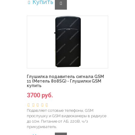
Купить
Глушилка подавитель сигнала GSM
11 (Метель 808SG) - Глушилки GSM
купить
3700 руб.
Подавляет сотовые телефоны, GSM
прослушку и GSM видеокамеры в радиусе
до 10м. Питание от АБ, 220В, ч/з
прикуриватель.