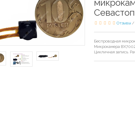
микрокам
Севасто
Отзывы
Беспроводная микрок
Микрокамера BX700Z,
Цикличная запись. Ра